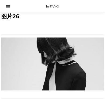
跳
跳
到
到
导
主
航
要
图片26
内
容
高定
成衣
资讯
时装屋