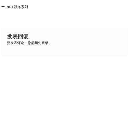
文
上
2021 秋冬系列
一
章
篇
导
文
航
章:
发表回复
要发表评论，您必须先
登录
。