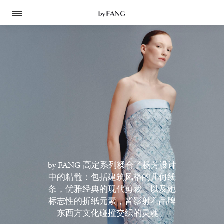
跳
跳
到
到
导
主
航
要
内
容
高定
by FANG 高定系列糅合了杨芳设计
成衣
中的精髓：包括建筑风格的几何线
资讯
条，优雅经典的现代剪裁，以及她
时装屋
标志性的折纸元素，皆影射着品牌
东西方文化碰撞交织的灵魂。