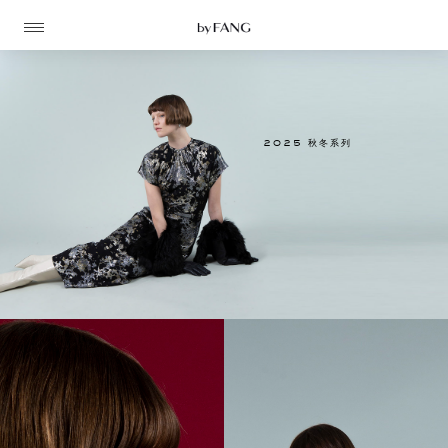
跳
跳
到
到
导
主
航
要
内
容
2025 秋冬系列
高定
成衣
资讯