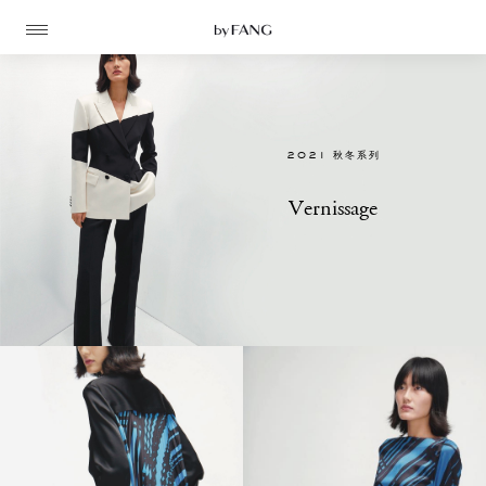
跳
跳
到
到
导
主
航
要
内
容
2021 秋冬系列
Vernissage
高定
成衣
资讯