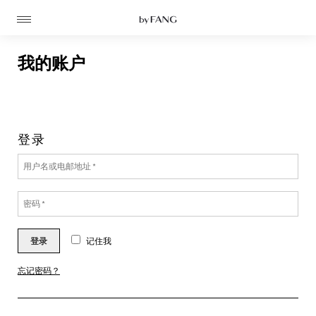
跳
跳
到
到
导
主
航
要
内
我的账户
容
登录
高定
成衣
资讯
登录
记住我
时装屋
忘记密码？