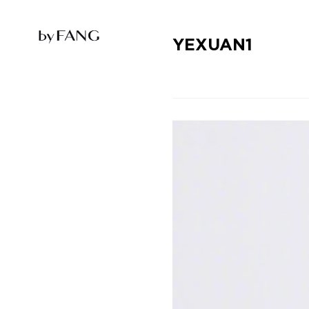
跳
跳
到
到
导
主
航
要
YEXUAN1
内
容