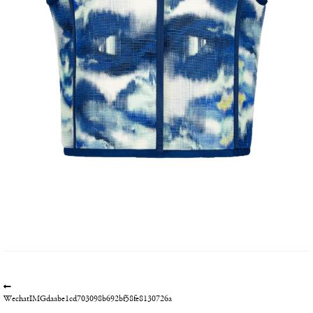
文
上
一
WechatIMGdaabe1cd703098b692bf58fe8130726a
章
篇