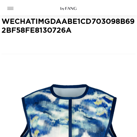
跳
跳
到
到
导
主
航
要
WECHATIMGDAABE1CD703098B69
内
容
2BF58FE8130726A
高定
成衣
资讯
时装屋