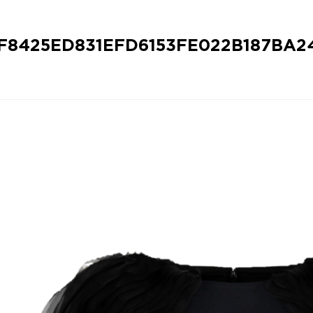
8425ED831EFD6153FE022B187BA2