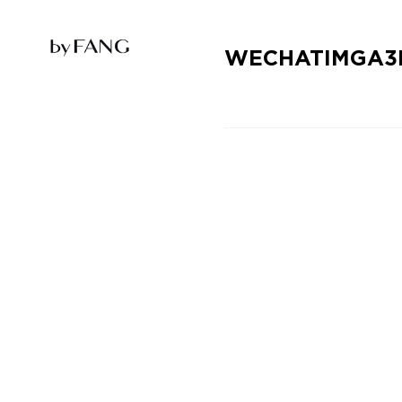
跳
跳
到
到
导
主
航
要
WECHATIMGA3F
内
容