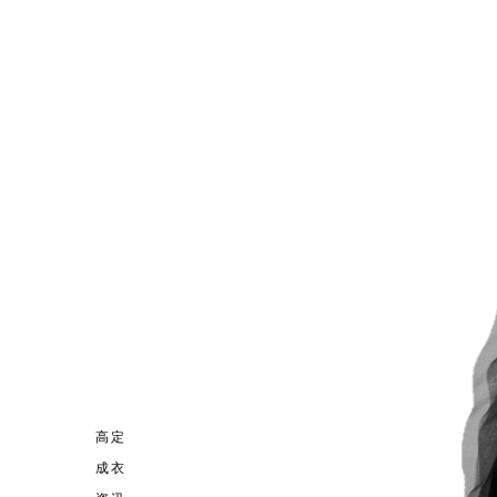
高定
成衣