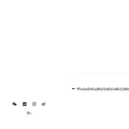
文
上
WechatIMGa3f8425ed831efd6153fe
一
章
篇
导
文
航
章:
En