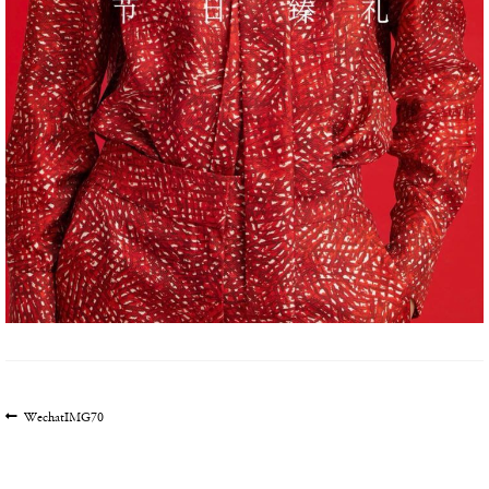
文
上
WechatIMG70
一
章
篇
导
文
航
章: