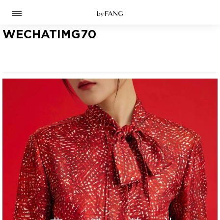
跳
跳
到
到
导
主
航
要
WECHATIMG70
内
容
高定
成衣
资讯
时装屋