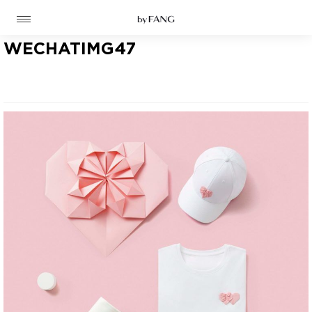
跳
跳
到
到
导
主
航
要
WECHATIMG47
内
容
高定
成衣
资讯
时装屋