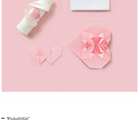
文
上
WechatIMG47
一
章
篇
导
文
航
章: