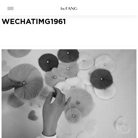
跳
跳
到
到
导
主
航
要
WECHATIMG1961
内
容
高定
成衣
资讯
时装屋