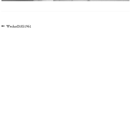
文
上
WechatIMG1961
一
章
篇
导
文
航
章: