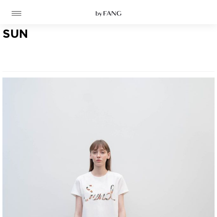
跳
跳
到
到
导
主
航
要
SUN
内
容
高定
成衣
资讯
时装屋