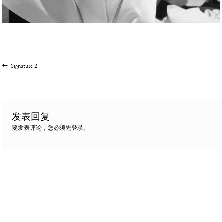
文
上
Signature 2
一
章
篇
导
文
航
章:
发表回复
要发表评论，您必须先
登录
。