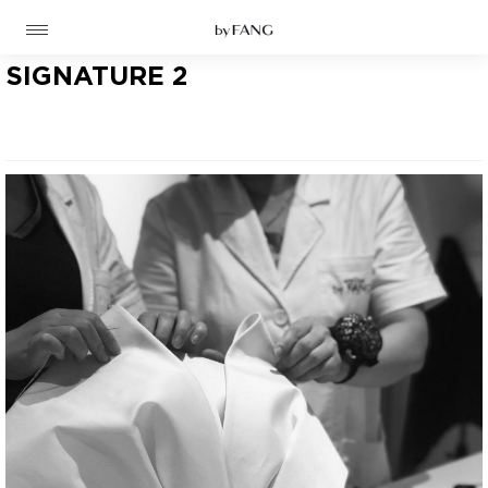
跳
跳
到
到
导
主
航
要
SIGNATURE 2
内
容
高定
成衣
资讯
时装屋