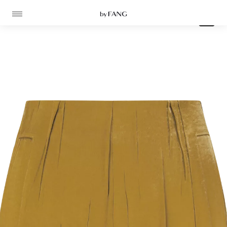
跳
跳
到
到
导
主
0
航
要
内
容
高定
成衣
资讯
时装屋