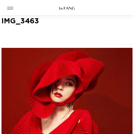
跳
跳
到
到
导
主
航
要
IMG_3463
内
容
高定
成衣
资讯
时装屋