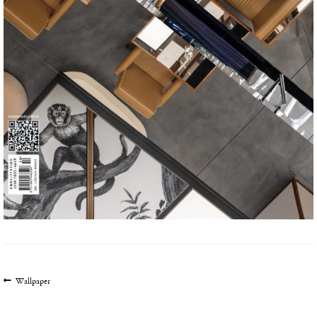
文
上
Wallpaper
一
章
篇
导
文