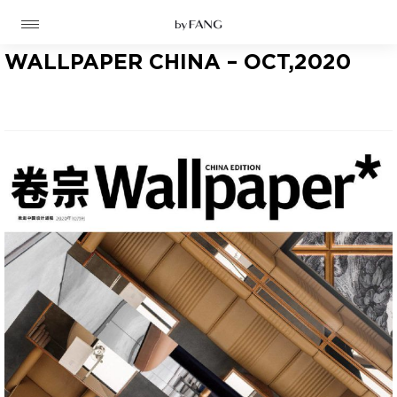
跳
跳
到
到
导
主
航
要
WALLPAPER CHINA – OCT,2020
内
容
高定
成衣
资讯
时装屋