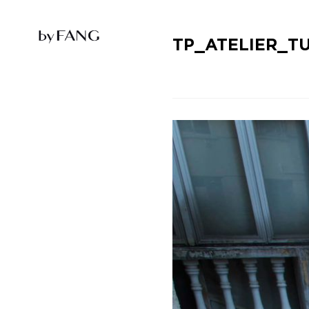
跳
跳
到
到
导
主
航
要
TP_ATELIER_TU
内
容