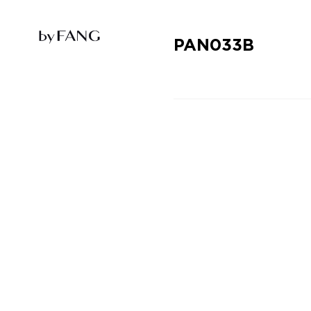
跳
跳
到
到
导
主
航
要
PAN033B
内
容