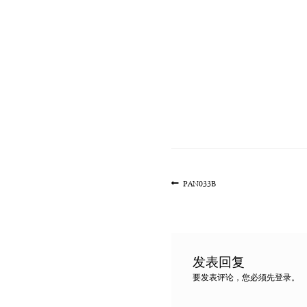
文
上
PAN033B
一
章
篇
导
文
航
章:
发表回复
要发表评论，您必须先
登录
。