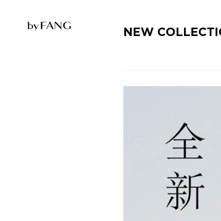
跳
跳
到
到
导
主
航
要
NEW COLLECTI
内
容