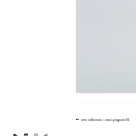
文
上
new collection – mini program-03
一
章
篇
导
文