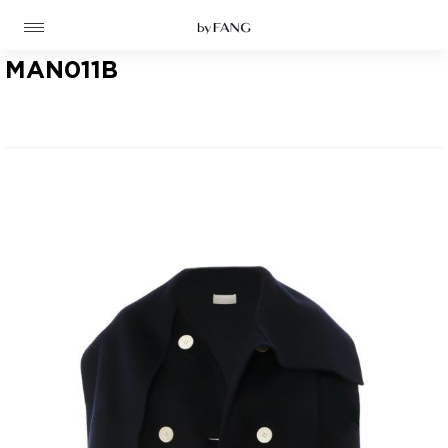
跳
跳
到
到
导
主
航
要
MAN011B
内
容
高定
成衣
资讯
时装屋