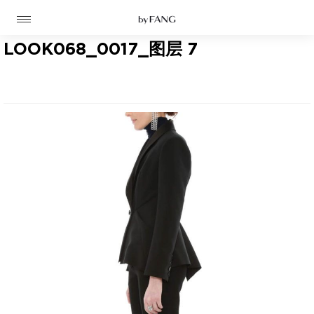
跳
跳
到
到
导
主
航
要
LOOK068_0017_图层 7
内
容
高定
成衣
资讯
时装屋