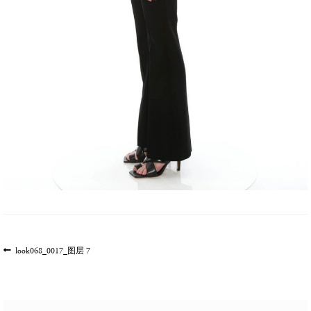
文
上
look068_0017_图层 7
一
章
篇
导
文
航
章: