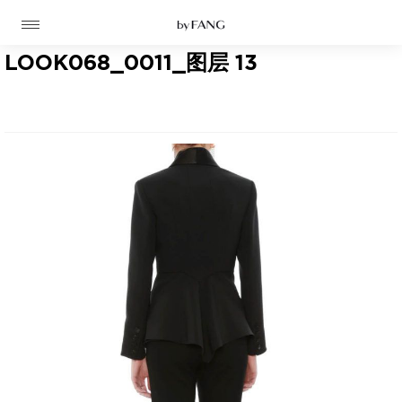
跳
跳
到
到
导
主
航
要
LOOK068_0011_图层 13
内
容
高定
成衣
资讯
时装屋