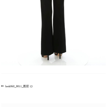
文
上
look068_0011_图层 13
一
章
篇
导
文
航
章: