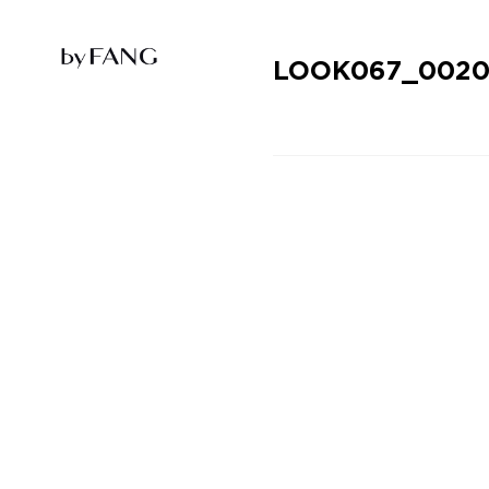
跳
跳
到
到
导
主
航
要
LOOK067_002
内
容