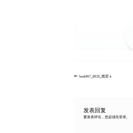
文
上
look067_0020_图层 4
一
章
篇
导
文
航
章:
发表回复
要发表评论，您必须先
登录
。