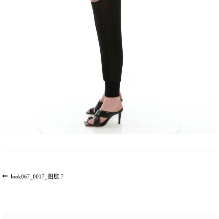
文
上
look067_0017_图层 7
一
章
篇
导
文
航
章: