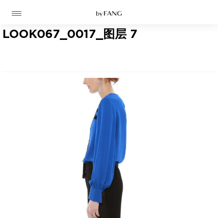
跳
跳
到
到
导
主
航
要
LOOK067_0017_图层 7
内
容
高定
成衣
资讯
时装屋