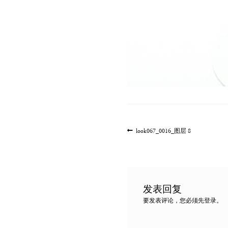
文
上
look067_0016_图层 8
一
章
篇
导
文
航
章:
发表回复
要发表评论，您必须先
登录
。