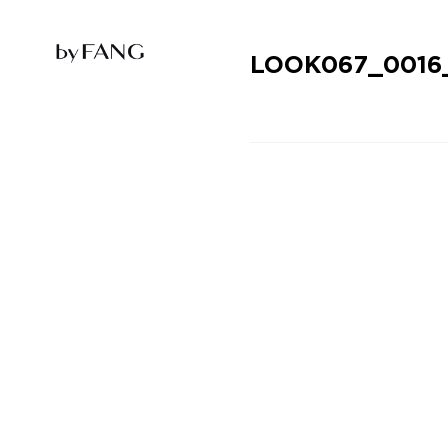
跳
跳
到
到
导
主
航
要
LOOK067_0016
内
容