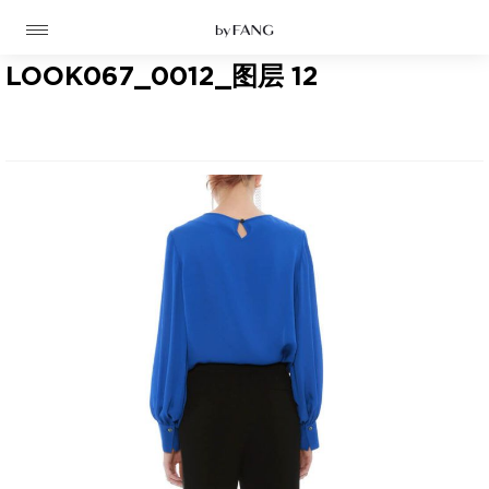
跳
跳
到
到
导
主
航
要
LOOK067_0012_图层 12
内
容
高定
成衣
资讯
时装屋