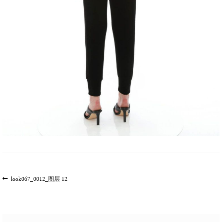
文
上
look067_0012_图层 12
一
章
篇
导
文
航
章: