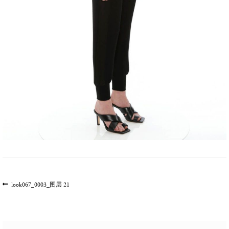
文
上
look067_0003_图层 21
一
章
篇
导
文
航
章: