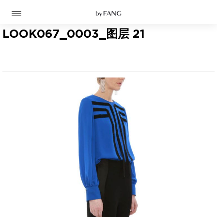
跳
跳
到
到
导
主
航
要
LOOK067_0003_图层 21
内
容
高定
成衣
资讯
时装屋