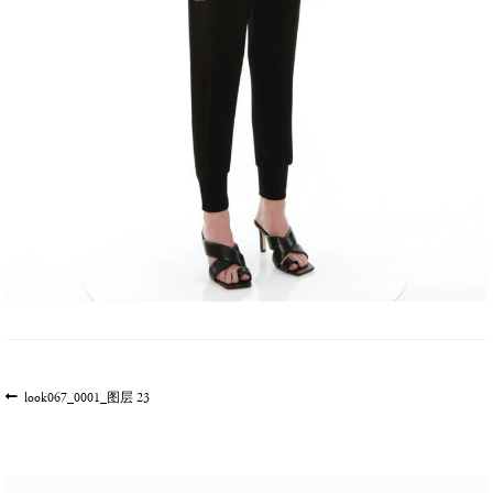
文
上
look067_0001_图层 23
一
章
篇
导
文
航
章: