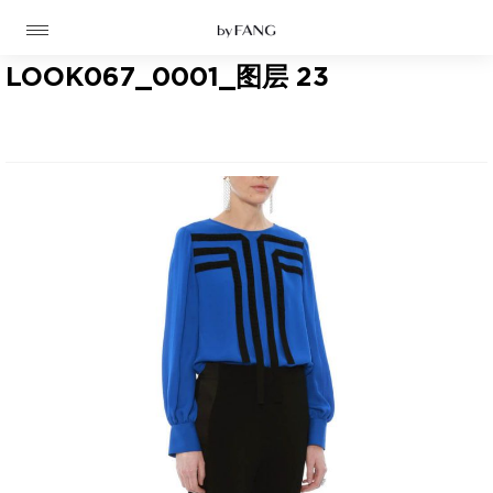
跳
跳
到
到
导
主
航
要
LOOK067_0001_图层 23
内
容
高定
成衣
资讯
时装屋