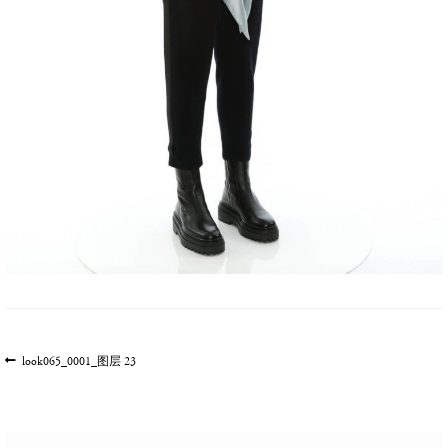
文
上
look065_0001_图层 23
一
章
篇
导
文
航
章: