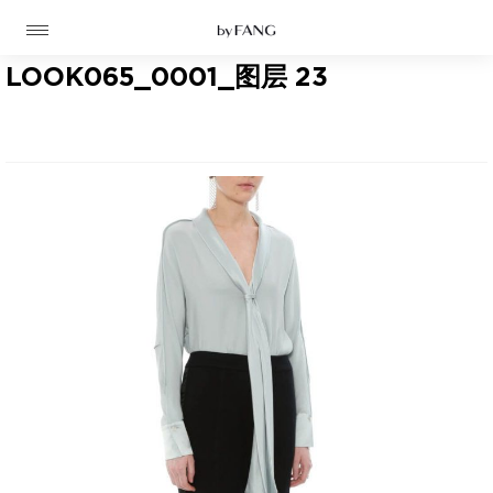
跳
跳
到
到
导
主
航
要
LOOK065_0001_图层 23
内
容
高定
成衣
资讯
时装屋