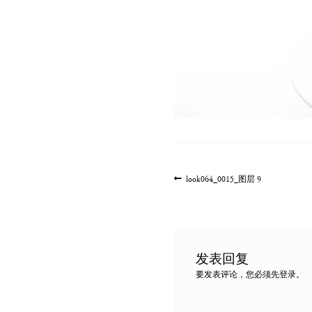
文
上
look064_0015_图层 9
一
章
篇
导
文
航
章:
发表回复
要发表评论，您必须先
登录
。