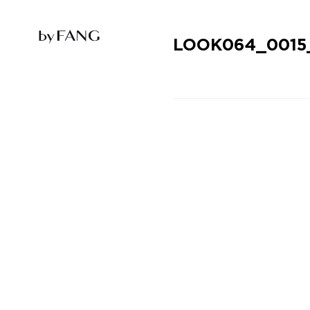
跳
跳
到
到
导
主
航
要
LOOK064_0015
内
容