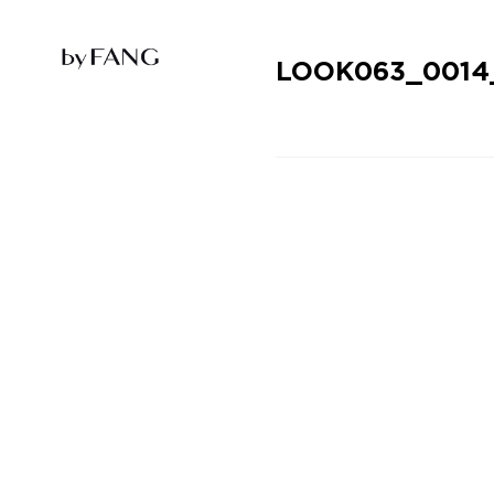
跳
跳
到
到
导
主
航
要
LOOK063_0014
内
容