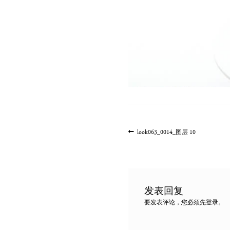
文
上
look063_0014_图层 10
一
章
篇
导
文
航
章:
发表回复
要发表评论，您必须先
登录
。