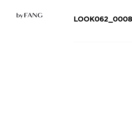
跳
跳
到
到
导
主
航
要
LOOK062_0008
内
容