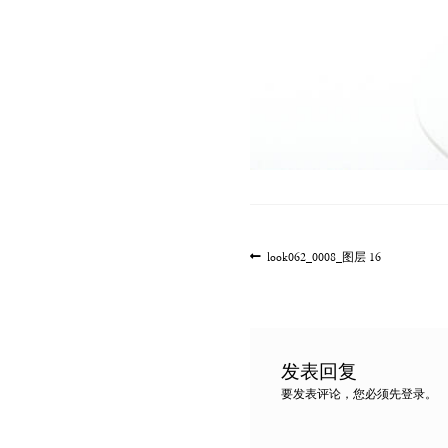
文
上
look062_0008_图层 16
一
章
篇
导
文
航
章:
发表回复
要发表评论，您必须先
登录
。