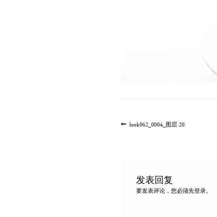
文
上
look062_0004_图层 20
一
章
篇
导
文
航
章:
发表回复
要发表评论，您必须先
登录
。