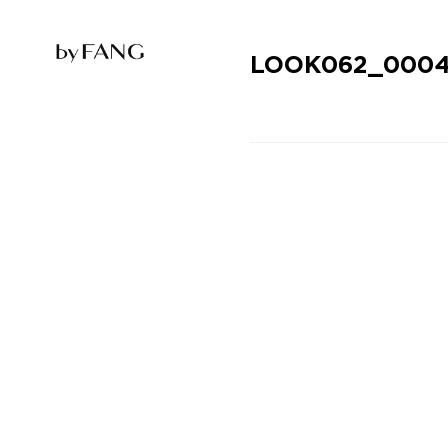
跳
跳
到
到
导
主
航
要
LOOK062_000
内
容