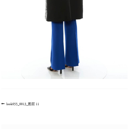
文
上
look055_0013_图层 11
一
章
篇
导
文
航
章: