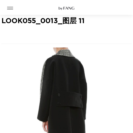
跳
跳
到
到
导
主
航
要
LOOK055_0013_图层 11
内
容
高定
成衣
资讯
时装屋