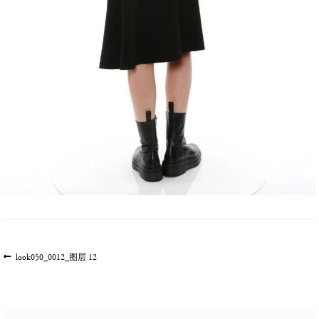
文
上
look050_0012_图层 12
一
章
篇
导
文
航
章: