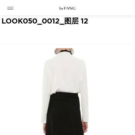
跳
跳
到
到
导
主
航
要
LOOK050_0012_图层 12
内
容
高定
成衣
资讯
时装屋