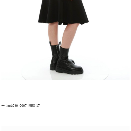
文
上
look050_0007_图层 17
一
章
篇
导
文
航
章: