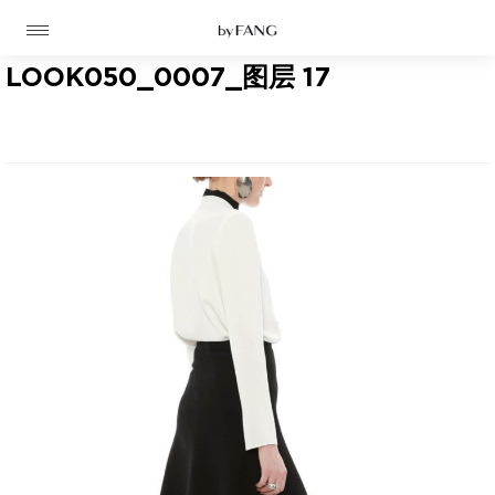
跳
跳
到
到
导
主
航
要
LOOK050_0007_图层 17
内
容
高定
成衣
资讯
时装屋