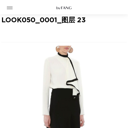
跳
跳
到
到
导
主
航
要
LOOK050_0001_图层 23
内
容
高定
成衣
资讯
时装屋