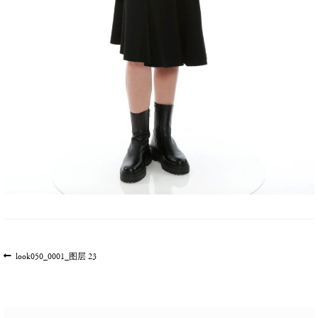
文
上
look050_0001_图层 23
一
章
篇
导
文
航
章: