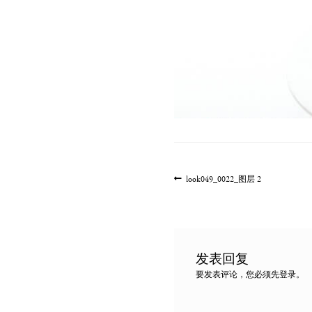
文
上
look049_0022_图层 2
一
章
篇
导
文
航
章:
发表回复
要发表评论，您必须先
登录
。