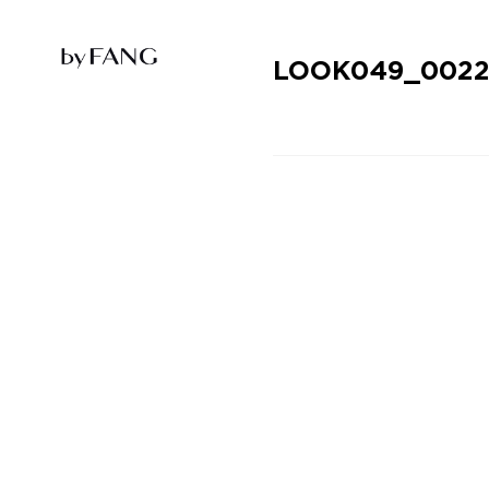
跳
跳
到
到
导
主
航
要
LOOK049_002
内
容