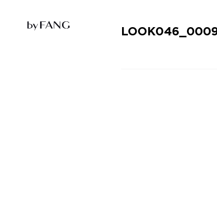
跳
跳
到
到
导
主
航
要
LOOK046_0009
内
容