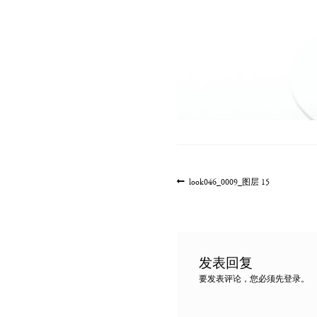
文
上
look046_0009_图层 15
一
章
篇
导
文
航
章:
发表回复
要发表评论，您必须先
登录
。