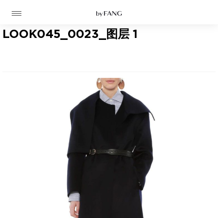
跳
跳
到
到
导
主
航
要
LOOK045_0023_图层 1
内
容
高定
成衣
资讯
时装屋