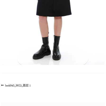
文
上
look045_0023_图层 1
一
章
篇
导
文
航
章: