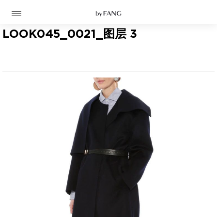
跳
跳
到
到
导
主
航
要
LOOK045_0021_图层 3
内
容
高定
成衣
资讯
时装屋