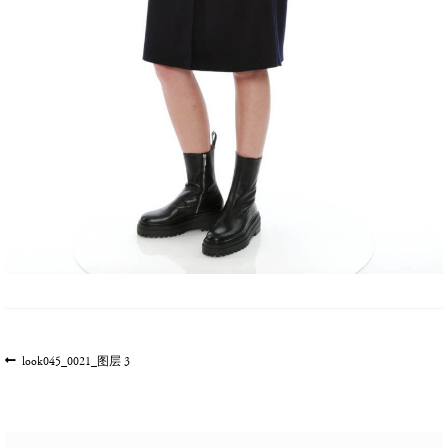
文
上
look045_0021_图层 3
一
章
篇
导
文
航
章: