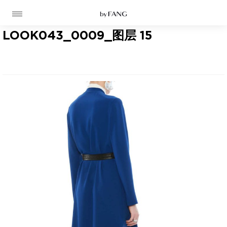
跳
跳
到
到
导
主
航
要
LOOK043_0009_图层 15
内
容
高定
成衣
资讯
时装屋