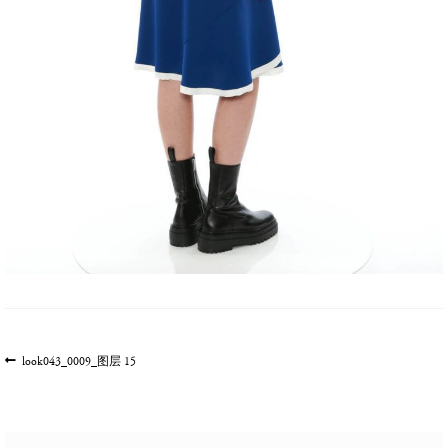
文
上
look043_0009_图层 15
一
章
篇
导
文
航
章: