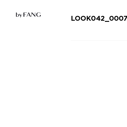
跳
跳
到
到
导
主
航
要
LOOK042_0007
内
容