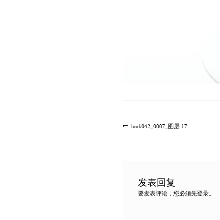
文
上
look042_0007_图层 17
一
章
篇
导
文
航
章:
发表回复
要发表评论，您必须先
登录
。