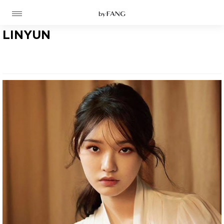
跳
跳
到
到
导
主
航
要
LINYUN
内
容
高定
成衣
资讯
时装屋