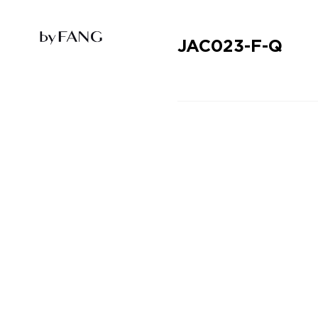
跳
跳
到
到
导
主
航
要
JAC023-F-Q
内
容