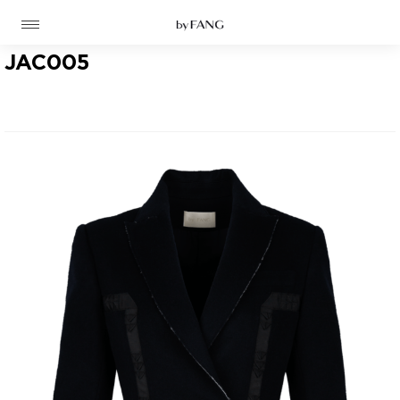
跳
跳
到
到
导
主
航
要
JAC005
内
容
高定
成衣
资讯
时装屋