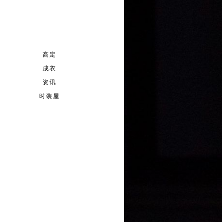
高定
成衣
资讯
时装屋