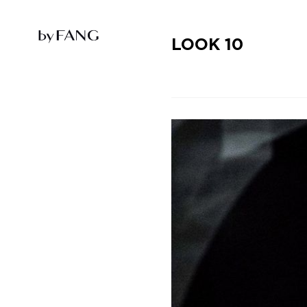
跳
跳
到
到
导
主
航
要
LOOK 10
内
容