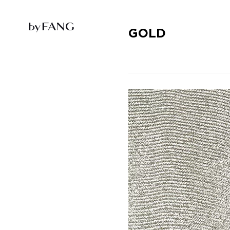
跳
跳
到
到
导
主
航
要
GOLD
内
容