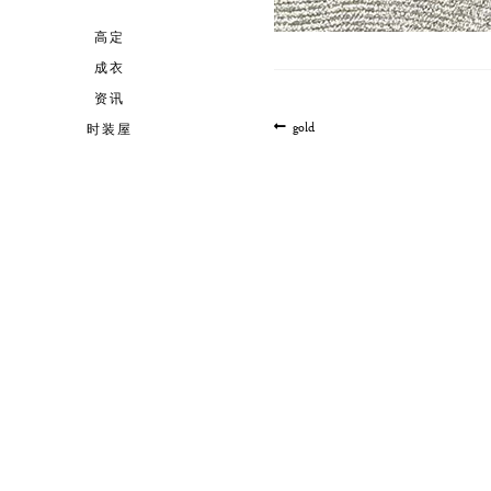
高定
成衣
资讯
文
上
gold
时装屋
一
章
篇
导
文
航
章: