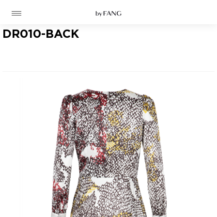
跳
跳
到
到
导
主
航
要
DR010-BACK
内
容
高定
成衣
资讯
时装屋