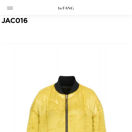
跳
跳
到
到
导
主
航
要
JAC016
内
容
高定
成衣
资讯
时装屋